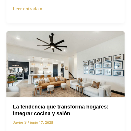
Flexibilidad
Leer entrada »
para
espacios
pequeños:
mobiliario
modular
La tendencia que transforma hogares:
integrar cocina y salón
Javier S
/
junio 17, 2025