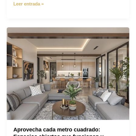
La
Leer entrada »
tendencia
que
transforma
hogares:
integrar
cocina
y
salón
Aprovecha cada metro cuadrado: