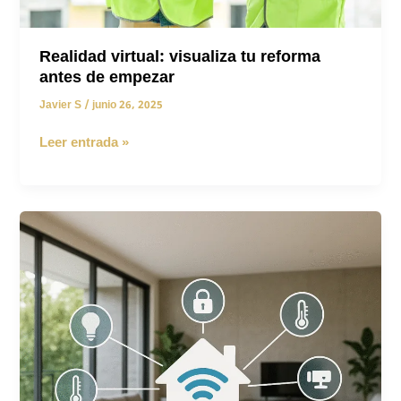
Realidad virtual: visualiza tu reforma
antes de empezar
Javier S
/
junio 26, 2025
Realidad
Leer entrada »
virtual:
visualiza
tu
reforma
antes
de
empezar