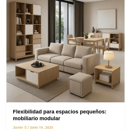
inteligente
y
eficiente
Flexibilidad para espacios pequeños:
mobiliario modular
Javier S
/
junio 19, 2025