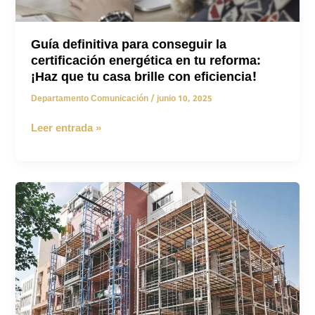
Guía definitiva para conseguir la
certificación energética en tu reforma:
¡Haz que tu casa brille con eficiencia!
Departamento Comunicación
/
junio 10, 2025
Guía
Leer entrada »
definitiva
para
conseguir
la
certificación
energética
en
tu
reforma:
¡Haz
que