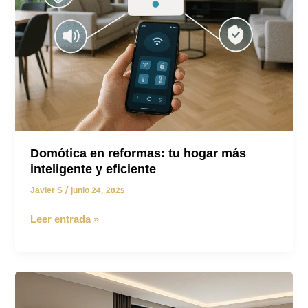
Domótica en reformas: tu hogar más
inteligente y eficiente
Javier S
/
junio 24, 2025
Domótica
Leer entrada »
en
reformas:
tu
hogar
más