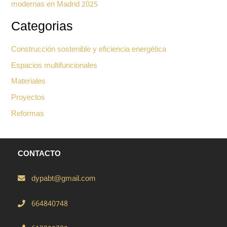
modernas en Madrid 2025
Categorias
Construcción sostenible y eficiencia energética
Espacios multifuncionales
Materiales
Proyectos
Reformas
CONTACTO
dypabt@gmail.com
664840748