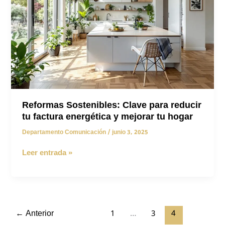
Madrid
Reformas Sostenibles: Clave para reducir
tu factura energética y mejorar tu hogar
Departamento Comunicación
/
junio 3, 2025
Reformas
Leer entrada »
Sostenibles:
Clave
para
reducir
tu
←
Anterior
1
…
3
4