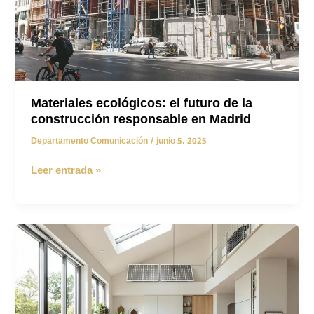
tu
casa
brille
con
eficiencia!
Materiales ecológicos: el futuro de la
construcción responsable en Madrid
Departamento Comunicación
/
junio 5, 2025
Materiales
Leer entrada »
ecológicos:
el
futuro
de
la
construcción
responsable
en