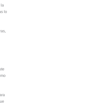
 la
as lo
ras,
ste
como
ara
que