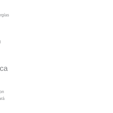
rgías
l
ica
con
ará