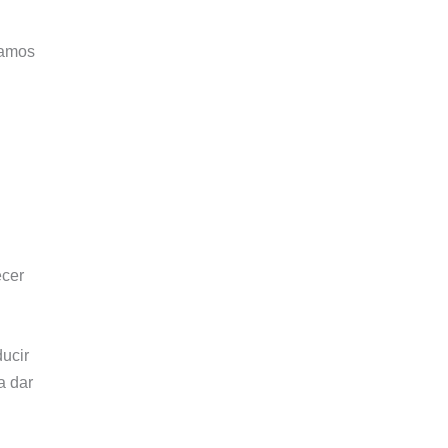
damos
ecer
ucir
a dar