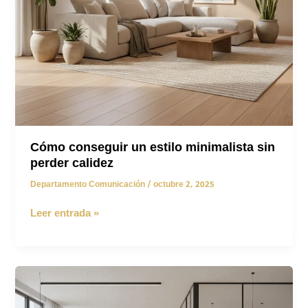
Cómo conseguir un estilo minimalista sin
perder calidez
Departamento Comunicación
/
octubre 2, 2025
Cómo
Leer entrada »
conseguir
un
estilo
minimalista
sin