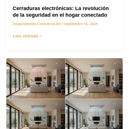
Cerraduras electrónicas: La revolución
de la seguridad en el hogar conectado
Departamento Comunicación
/
septiembre 16, 2025
Cerraduras
Leer entrada »
electrónicas:
La
revolución
de
la
seguridad
en
el
hogar
conectado