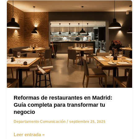
Madrid:
Guía
completa
2025
con
precios,
tendencias
y
permisos
Reformas de restaurantes en Madrid:
Guía completa para transformar tu
negocio
Departamento Comunicación
/
septiembre 25, 2025
Reformas
Leer entrada »