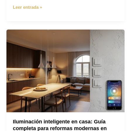
Control
Leer entrada »
por
voz
en
el
hogar:
asistentes
virtuales
que
ayudan
Iluminación inteligente en casa: Guía
completa para reformas modernas en