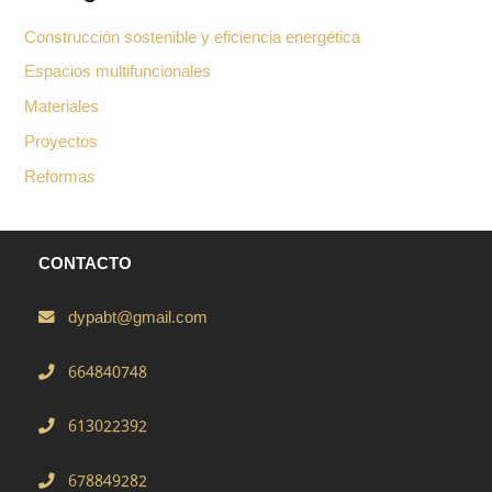
Construcción sostenible y eficiencia energética
Espacios multifuncionales
Materiales
Proyectos
Reformas
CONTACTO
dypabt@gmail.com
664840748
613022392
678849282