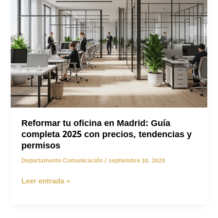
perder
calidez
Reformar tu oficina en Madrid: Guía
completa 2025 con precios, tendencias y
permisos
Departamento Comunicación
/
septiembre 30, 2025
Reformar
Leer entrada »
tu
oficina
en