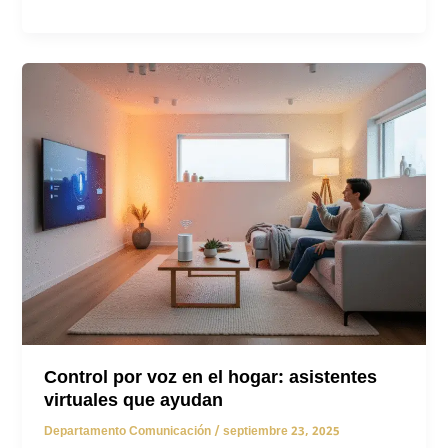
de
restaurantes
en
Madrid:
Guía
completa
para
transformar
tu
negocio
Control por voz en el hogar: asistentes
virtuales que ayudan
Departamento Comunicación
/
septiembre 23, 2025