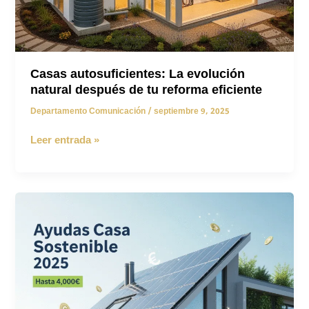
Casas autosuficientes: La evolución
natural después de tu reforma eficiente
Departamento Comunicación
/
septiembre 9, 2025
Casas
Leer entrada »
autosuficientes:
La
evolución
natural
después
de
tu
reforma
eficiente