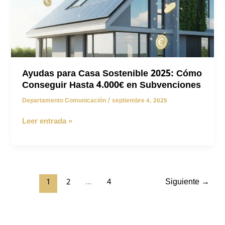
Ayudas para Casa Sostenible 2025: Cómo
Conseguir Hasta 4.000€ en Subvenciones
Departamento Comunicación
/
septiembre 4, 2025
Ayudas
Leer entrada »
para
Casa
Sostenible
2025:
Cómo
1
2
…
4
Siguiente
→
Conseguir
Hasta
4.000€