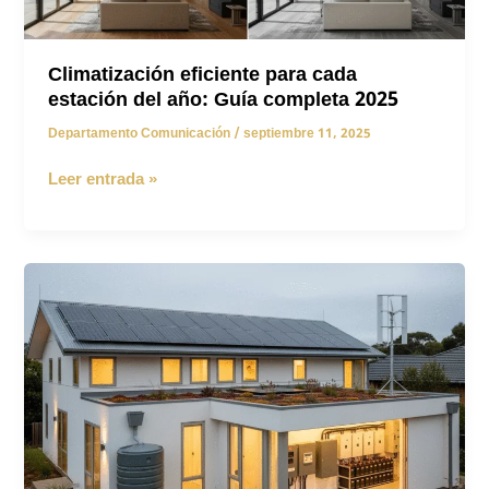
Climatización eficiente para cada
estación del año: Guía completa 2025
Departamento Comunicación
/
septiembre 11, 2025
Climatización
Leer entrada »
eficiente
para
cada
estación
del
año:
Guía
completa
2025