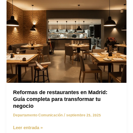
Madrid:
Guía
completa
2025
con
precios,
tendencias
y
permisos
Reformas de restaurantes en Madrid:
Guía completa para transformar tu
negocio
Departamento Comunicación
/
septiembre 25, 2025
Reformas
Leer entrada »