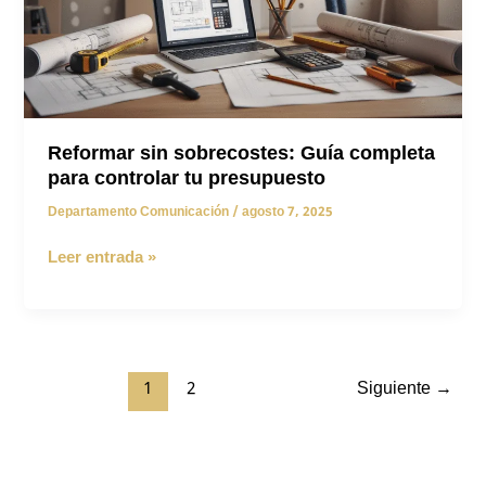
Reformar sin sobrecostes: Guía completa
para controlar tu presupuesto
Departamento Comunicación
/
agosto 7, 2025
Reformar
Leer entrada »
sin
sobrecostes:
Guía
completa
para
1
2
Siguiente
→
controlar
tu
presupuesto