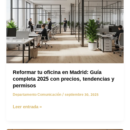
Reformar tu oficina en Madrid: Guía
completa 2025 con precios, tendencias y
permisos
Departamento Comunicación
/
septiembre 30, 2025
Reformar
Leer entrada »
tu
oficina
en