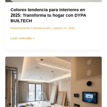
Colores tendencia para interiores en
2025: Transforma tu hogar con DYPA
BUILTECH
Departamento Comunicación
/
agosto 19, 2025
Colores
Leer entrada »
tendencia
para
interiores
en
2025:
Transforma
tu
hogar
con
DYPA
BUILTECH