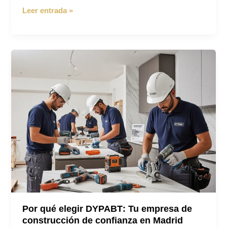
Ayudas
Leer entrada »
para
Casa
Sostenible
2025:
Cómo
Conseguir
Hasta
4.000€
en
Subvenciones
Por qué elegir DYPABT: Tu empresa de
construcción de confianza en Madrid