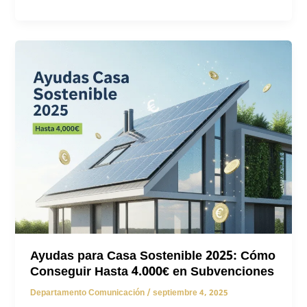
de
restaurantes
en
Madrid:
Guía
completa
para
transformar
tu
negocio
Ayudas para Casa Sostenible 2025: Cómo
Conseguir Hasta 4.000€ en Subvenciones
Departamento Comunicación
/
septiembre 4, 2025