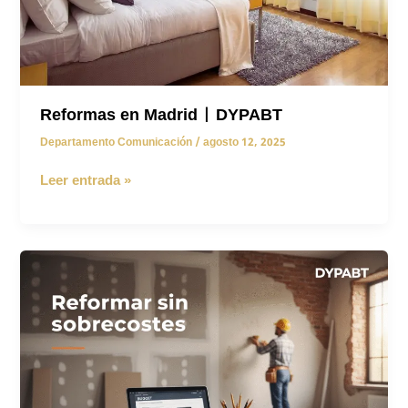
hogar
Reformas en Madrid | DYPABT
Departamento Comunicación
/
agosto 12, 2025
Reformas
Leer entrada »
en
Madrid
|
DYPABT