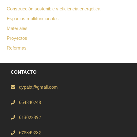
Construcción sostenible y eficiencia energética
Espacios multifuncionales
Materiales
Proyectos
Reformas
CONTACTO
dypabt@gmail.com
664840748
613022392
678849282