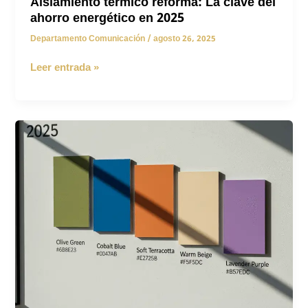
Aislamiento térmico reforma: La clave del
ahorro energético en 2025
Departamento Comunicación
/
agosto 26, 2025
Aislamiento
Leer entrada »
térmico
reforma:
La
clave
del
ahorro
energético
en
2025