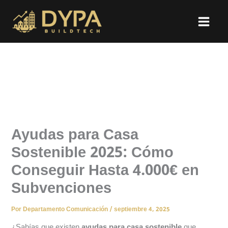
Ir
al
contenido
Ayudas para Casa
Sostenible 2025: Cómo
Conseguir Hasta 4.000€ en
Subvenciones
Por
Departamento Comunicación
/
septiembre 4, 2025
¿Sabías que existen
ayudas para casa sostenible
que