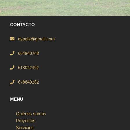
CONTACTO
dypabt@gmail.com
664840748
613022392
678849282
MENÚ
Quiénes somos
Proyectos
Servicios