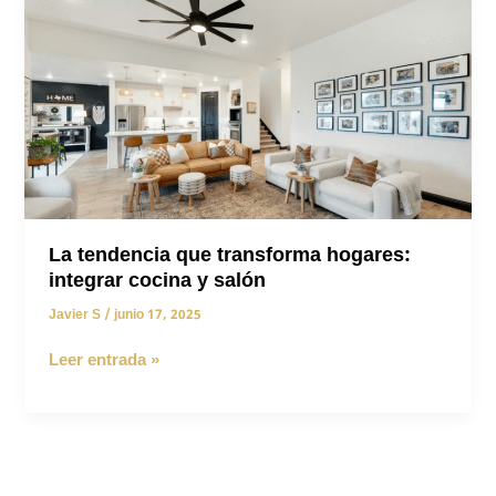
modular
La tendencia que transforma hogares:
integrar cocina y salón
Javier S
/
junio 17, 2025
La
Leer entrada »
tendencia
que
transforma
hogares:
integrar