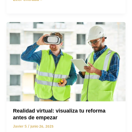
para
ahorrar:
cuánto
puedes
reducir
tu
factura
energética
en
2025
Realidad virtual: visualiza tu reforma
antes de empezar
Javier S
/
junio 26, 2025