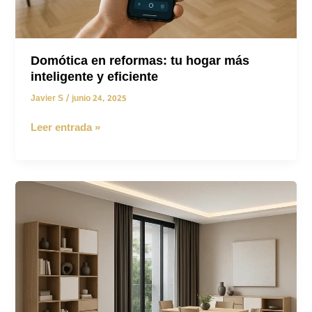
Domótica en reformas: tu hogar más
inteligente y eficiente
Javier S
/
junio 24, 2025
Domótica
Leer entrada »
en
reformas:
tu
hogar
más
inteligente
y
eficiente