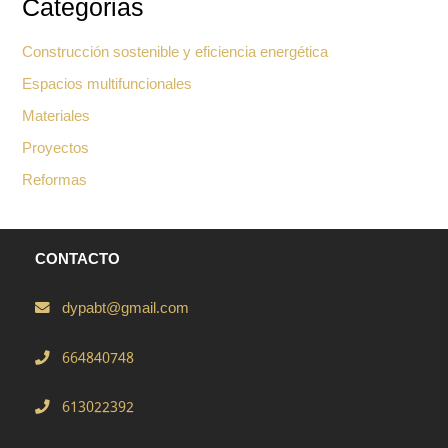
Categorias
Construcción sostenible y eficiencia energética
Espacios multifuncionales
Materiales
Proyectos
Reformas
CONTACTO
dypabt@gmail.com
664840748
613022392